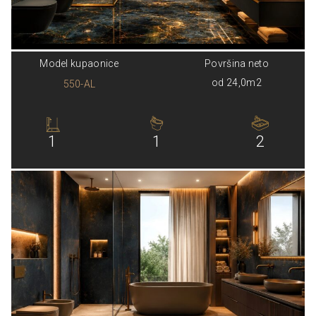
Model kupaonice
Površina neto
od 24,0m2
550-AL
1
1
2