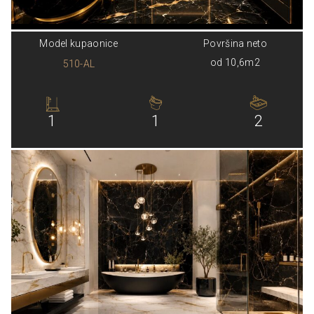
Model kupaonice
Površina neto
od 10,6m2
510-AL
1
1
2