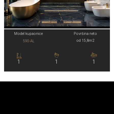
Model kupaonice
Površina neto
od 15,8m2
590-AL
1
1
1