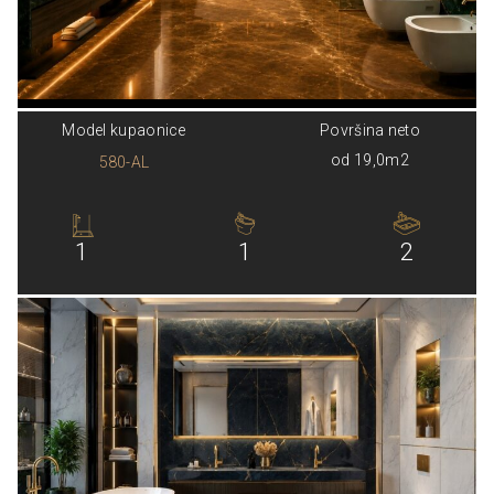
Model kupaonice
Površina neto
od 19,0m2
580-AL
1
1
2