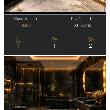
Model kupaonice
Površina neto
od 15,0m2
530-AL
1
1
2