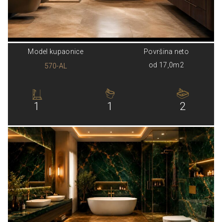
Model kupaonice
Površina neto
od 17,0m2
570-AL
1
1
2