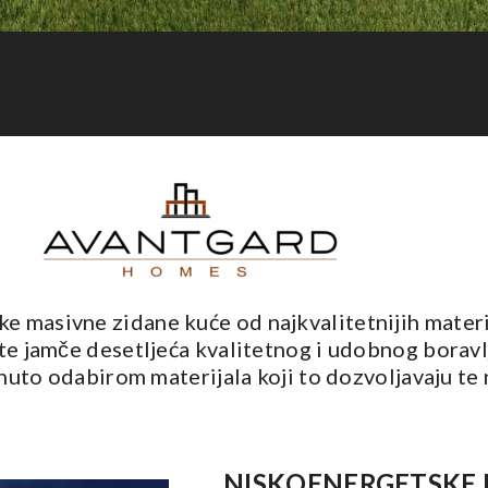
Masivne zidane kuće
masivne zidane kuće od najkvalitetnijih materija
e jamče desetljeća kvalitetnog i udobnog boravlje
ignuto odabirom materijala koji to dozvoljavaju 
NISKOENERGETSKE 