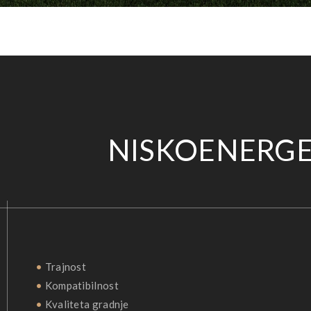
NISKOENERGE
•
Trajnost
•
Kompatibilnost
•
Kvaliteta gradnje