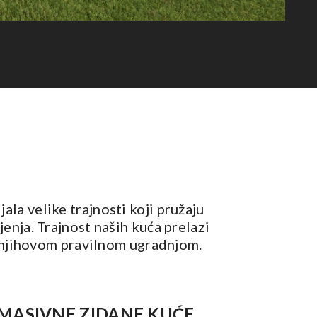
la velike trajnosti koji pružaju
nja. Trajnost naših kuća prelazi
te njihovom pravilnom ugradnjom.
MASIVNE ZIDANE KUĆE