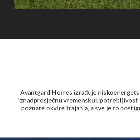
Avantgard Homes izrađuje niskoenergetske 
iznadprosječnu vremensku upotrebljivost t
poznate okvire trajanja, a sve je to post