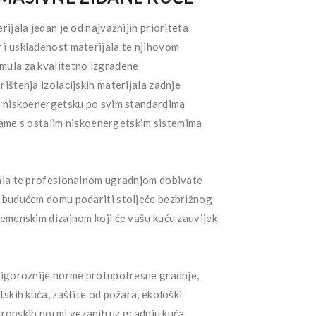
ijala jedan je od najvažnijih prioriteta
i usklađenost materijala te njihovom
mula za kvalitetno izgrađene
ištenja izolacijskih materijala zadnje
u niskoenergetsku po svim standardima
z rame s ostalim niskoenergetskim sistemima
jala te profesionalnom ugradnjom dobivate
m budućem domu podariti stoljeće bezbrižnog
remenskim dizajnom koji će vašu kuću zauvijek
rigoroznije norme protupotresne gradnje,
tskih kuća, zaštite od požara, ekološki
europskih normi vezanih uz gradnju kuća.