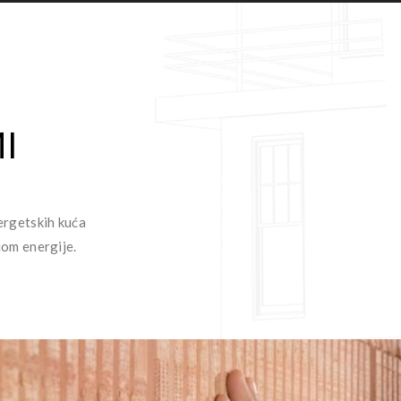
I
nergetskih kuća
jom energije.