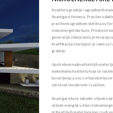
Kvaliteta gradnje i ugradbenih mater
Avantgard Homesa. Pravilan odabir 
pravilnom ugradbom dobitna su for
niskoenergetske kuće. Prednosti kor
generacije zidanu kuću pretvaraju 
kvalifikacija stavljajući je rame u
gradnje.
Upotrebom najkvalitetnijih materi
maksimalnu kvalitetu koja će vaše
boravljenja a sve s vrhunskim bezv
održavati modernom i svježom.
Avantgard kuće također slijede naj
uštede energije u klasi niskoenerge
prihvatljivih materijala kao i svih 