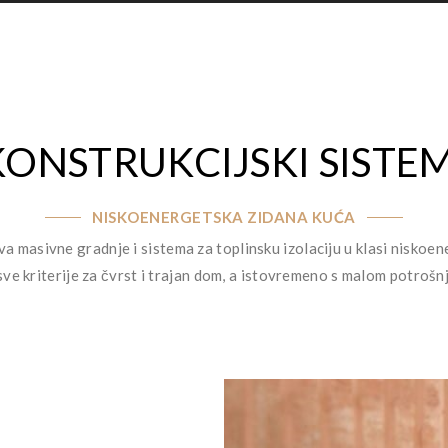
KONSTRUKCIJSKI SISTEM
NISKOENERGETSKA ZIDANA KUĆA
a masivne gradnje i sistema za toplinsku izolaciju u klasi niskoe
sve kriterije za čvrst i trajan dom, a istovremeno s malom potrošn