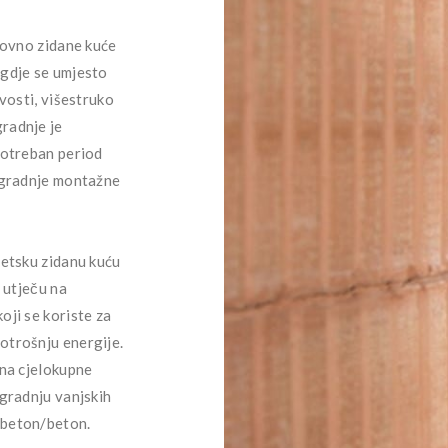
ovno zidane kuće
 gdje se umjesto
ivosti, višestruko
gradnje je
 potreban period
i gradnje montažne
getsku zidanu kuću
i utječu na
oji se koriste za
otrošnju energije.
 na cjelokupne
zgradnju vanjskih
obeton/beton.