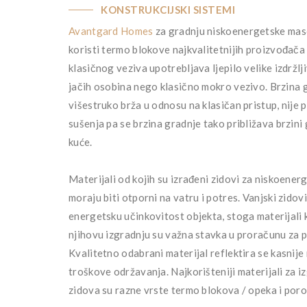
KONSTRUKCIJSKI SISTEMI
Avantgard Homes
za gradnju niskoenergetske mas
koristi termo blokove najkvalitetnijih proizvođača
klasičnog veziva upotrebljava ljepilo velike izdržlj
jačih osobina nego klasično mokro vezivo. Brzina 
višestruko brža u odnosu na klasičan pristup, nije
sušenja pa se brzina gradnje tako približava brzin
kuće.
Materijali od kojih su izrađeni zidovi za niskoener
moraju biti otporni na vatru i potres. Vanjski zidov
energetsku učinkovitost objekta, stoga materijali k
njihovu izgradnju su važna stavka u proračunu za p
Kvalitetno odabrani materijal reflektira se kasnije
troškove održavanja. Najkorišteniji materijali za i
zidova su razne vrste termo blokova / opeka i por