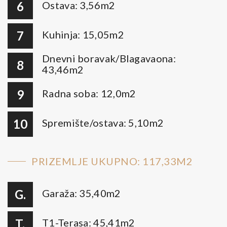
6
Ostava: 3,56m2
7
Kuhinja: 15,05m2
Dnevni boravak/Blagavaona:
8
43,46m2
9
Radna soba: 12,0m2
10
Spremište/ostava: 5,10m2
PRIZEMLJE UKUPNO: 117,33M2
G.
Garaža: 35,40m2
T.
T1-Terasa: 45,41m2