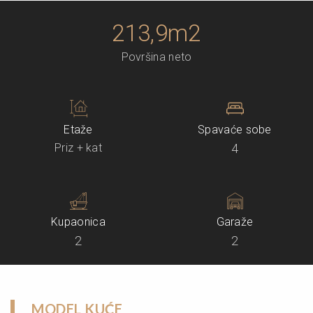
213,9m2
Površina neto
Etaže
Spavaće sobe
Priz + kat
4
Kupaonica
Garaže
2
2
MODEL KUĆE