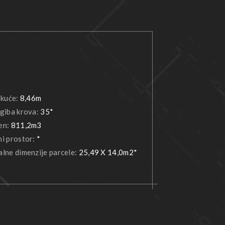
 kuće:
8,46m
giba krova:
35*
en:
811,2m3
i prostor:
*
lne dimenzije parcele:
25,49 X 14,0m2*