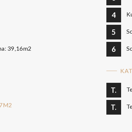
4
K
5
S
na: 39,16m2
6
S
KAT
T.
T
37M2
T.
T