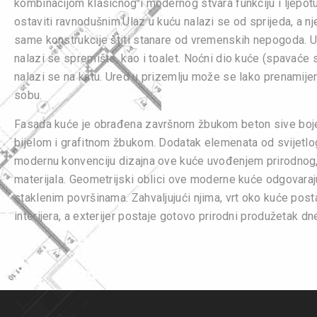
kombinacijom klasičnog i modernog stvara funkciju i ljepot
ostaviti ravnodušnim.Ulaz u kuću nalazi se od sprijeda, a n
same konstrukcije štiti stanare od vremenskih nepogoda. 
nalazi se spremište, kao i toalet. Noćni dio kuće (spavaće 
nalazi se na katu. Ured u prizemlju može se lako prenamijen
sobu.
Fasada kuće je obrađena završnom žbukom beton sive boje
bijelom i grafitnom žbukom. Dodatak elemenata od svijetlo
modernu konvenciju dizajna ove kuće uvođenjem prirodnog,
materijala. Geometrijski oblici ove moderne kuće odgovaraj
staklenim površinama. Zahvaljujući njima, vrt oko kuće post
interijera, a exterijer postaje gotovo prirodni produžetak d