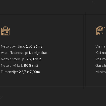
Neto površina:
156,26m2
Visina
Vrsta/katnost:
prizemlje+kat
Kut na
Neto prizemlje:
75,37m2
Volum
Neto prvi kat:
80,89m2
Garažn
Dimenzije:
22,7 x 7,00m
Minima