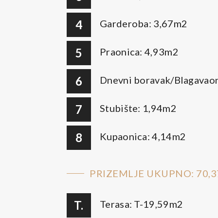
4
Garderoba: 3,67m2
5
Praonica: 4,93m2
6
Dnevni boravak/Blagavao
7
Stubište: 1,94m2
8
Kupaonica: 4,14m2
PRIZEMLJE UKUPNO: 70,
T.
Terasa: T-19,59m2