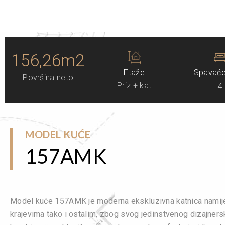
156,26m2
Etaže
Spavaće
Površina neto
Priz + kat
4
MODEL KUĆE
157AMK
Model kuće 157AMK je moderna ekskluzivna katnica namij
krajevima tako i ostalim, zbog svog jedinstvenog dizajnersk