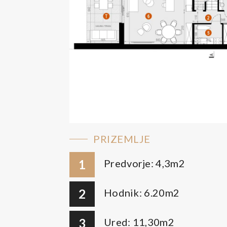
PRIZEMLJE
1
Predvorje: 4,3m2
2
Hodnik: 6.20m2
3
Ured: 11,30m2