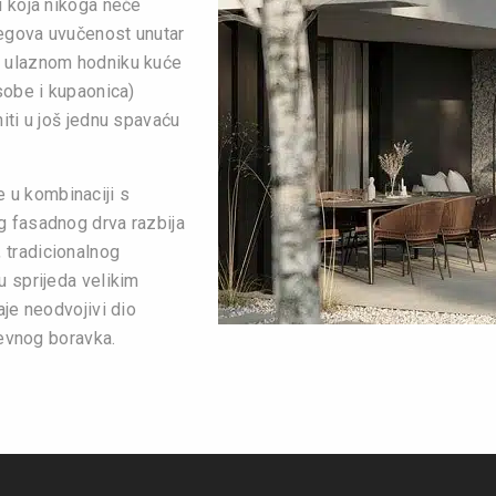
u koja nikoga neće
jegova uvučenost unutar
U ulaznom hodniku kuće
sobe i kupaonica)
iti u još jednu spavaću
 u kombinaciji s
g fasadnog drva razbija
 tradicionalnog
u sprijeda velikim
aje neodvojivi dio
nevnog boravka.