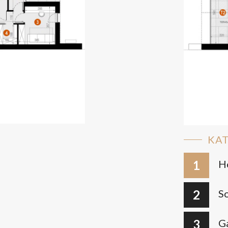
KA
1
H
2
S
3
G