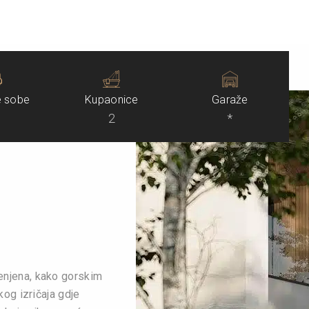
 sobe
Kupaonice
Garaže
2
*
enjena, kako gorskim
og izričaja gdje