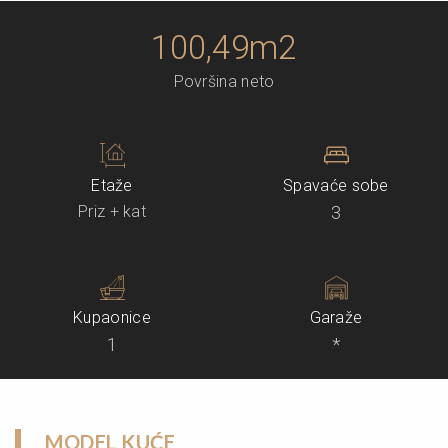
100,49m2
Površina neto
Etaže
Spavaće sobe
Priz + kat
3
Kupaonice
Garaže
1
*
MODEL KUĆE