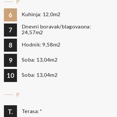
P
6
Kuhinja: 12,0m2
Dnevni boravak/blagovaona:
7
24,57m2
8
Hodnik: 9,58m2
9
Soba: 13,04m2
10
Soba: 13,04m2
P
T.
Terasa: *