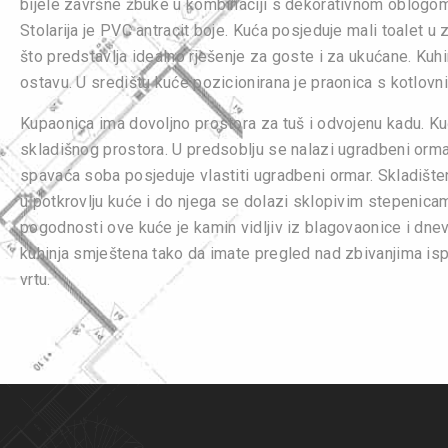
bijele završne žbuke u kombinaciji s dekorativnom oblogo
Stolarija je PVC antracit boje. Kuća posjeduje mali toalet u
što predstavlja idealno rješenje za goste i za ukućane. Kuhi
ostavu. U središtu kuće pozicionirana je praonica s kotlovn
Kupaonica ima dovoljno prostora za tuš i odvojenu kadu. Ku
skladišnog prostora. U predsoblju se nalazi ugradbeni orma
spavaća soba posjeduje vlastiti ugradbeni ormar. Skladište
u potkrovlju kuće i do njega se dolazi sklopivim stepenica
pogodnosti ove kuće je kamin vidljiv iz blagovaonice i dnev
kuhinja smještena tako da imate pregled nad zbivanjima isp
vrtu.