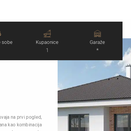
 sobe
Kupaonice
Garaže
1
*
aja na prvi pogled,
irana kao kombinacija