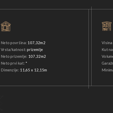
Neto površina:
107,32m2
Visina
Vrsta/katnost:
prizemlje
Kut na
Neto prizemlje:
107,32m2
Volum
Neto prvi kat:
*
Garažn
Dimenzije:
11,65 x 12,15m
Minima