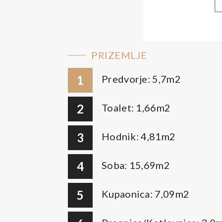
PRIZEMLJE
1
Predvorje: 5,7m2
2
Toalet: 1,66m2
3
Hodnik: 4,81m2
4
Soba: 15,69m2
5
Kupaonica: 7,09m2