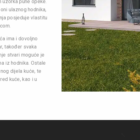
m uzorka pune opeke.
 zoni ulaznog hodnika,
nja posjeduje vlastitu
icom.
ća ima i dovoljno
r, također svaka
nje stvari moguće je
ma iz hodnika. Ostale
nog dijela kuće, te
red kuće, kao i u