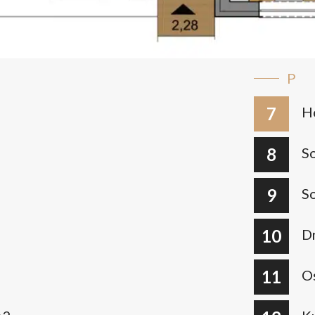
P
7
H
8
S
9
S
10
D
11
O