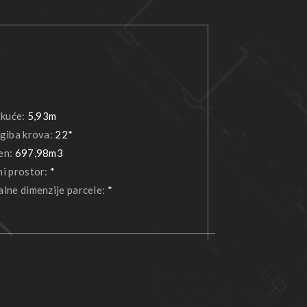
 kuće:
5,93m
giba krova:
22*
en:
697,98m3
i prostor:
*
lne dimenzije parcele:
*