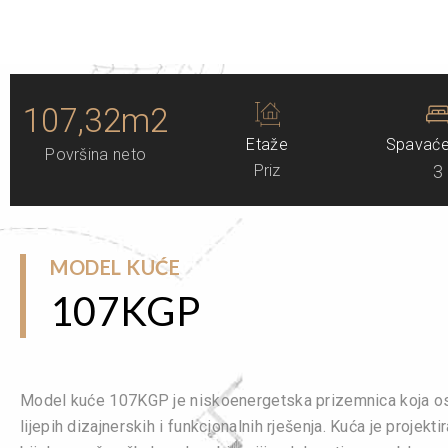
107,32m2
Etaže
Spavaće
Površina neto
Priz
3
MODEL KUĆE
107KGP
Model kuće 107KGP je niskoenergetska prizemnica koja osv
lijepih dizajnerskih i funkcionalnih rješenja. Kuća je projekt