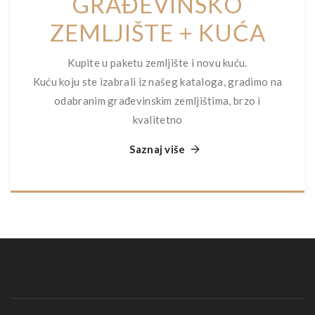
GRAĐEVINSKO
ZEMLJIŠTE + KUĆA
Kupite u paketu zemljište i novu kuću.
Kuću koju ste izabrali iz našeg kataloga, gradimo na
odabranim građevinskim zemljištima, brzo i
kvalitetno
Saznaj više