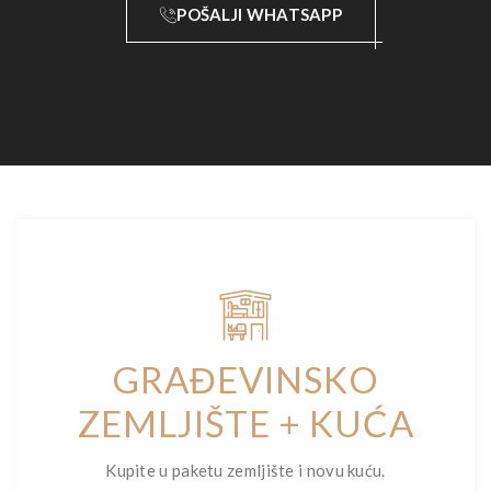
POŠALJI WHATSAPP
GRAĐEVINSKO
ZEMLJIŠTE + KUĆA
Kupite u paketu zemljište i novu kuću.