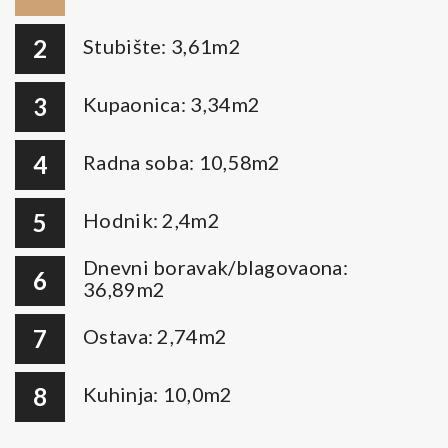
2
Stubište: 3,61m2
3
Kupaonica: 3,34m2
4
Radna soba: 10,58m2
5
Hodnik: 2,4m2
Dnevni boravak/blagovaona:
6
36,89m2
7
Ostava: 2,74m2
8
Kuhinja: 10,0m2