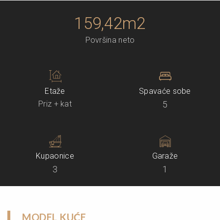
159,42m2
Površina neto
Etaže
Spavaće sobe
Priz + kat
5
Kupaonice
Garaže
3
1
MODEL KUĆE