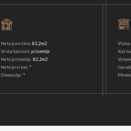
Neto površina:
82,2m2
Visina
Vrsta/katnost:
prizemlje
Kut na
Neto prizemlje:
82,2m2
Volum
Neto prvi kat:
*
Garažn
Dimenzije:
*
Minima