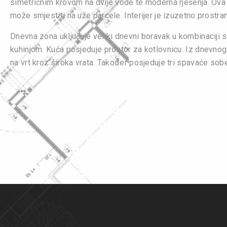
simetričnim krovom na dvije vode te moderna rješenja. Ova
može smjestiti na uže parcele. Interijer je izuzetno prostran
Dnevna zona uključuje veliki dnevni boravak u kombinaciji 
kuhinjom. Kuća posjeduje prostor za kotlovnicu. Iz dnevnog
na vrt kroz široka vrata. Također posjeduje tri spavaće sob