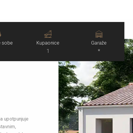
 sobe
Kupaonice
Garaže
1
*
a upotpunjuje
stavnim,