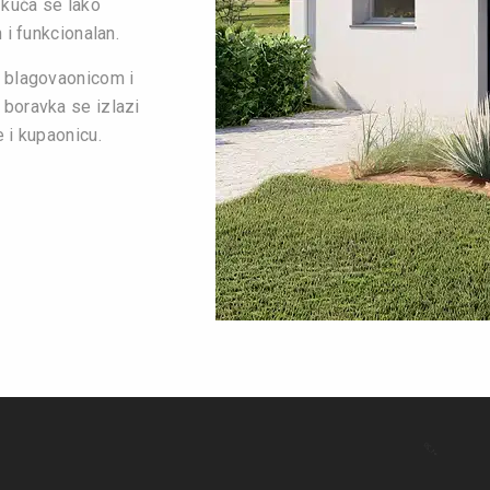
 kuća se lako
 i funkcionalan.
s blagovaonicom i
 boravka se izlazi
e i kupaonicu.