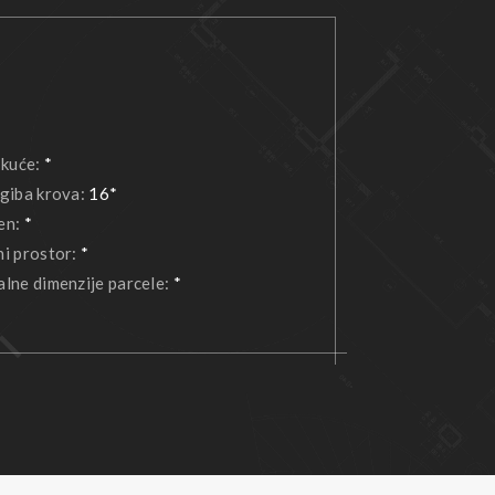
 kuće:
*
giba krova:
16*
en:
*
i prostor:
*
lne dimenzije parcele:
*