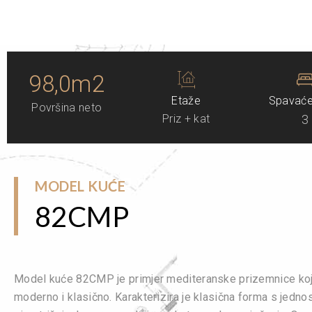
98,0m2
Etaže
Spavaće
Površina neto
Priz + kat
3
MODEL KUĆE
82CMP
Model kuće 82CMP je primjer mediteranske prizemnice koj
moderno i klasično. Karakterizira je klasična forma s jedno