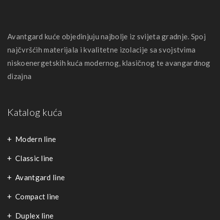
Avantgard kuće objedinjuju najbolje iz svijeta gradnje. Spoj
najčvršćih materijala i kvalitetne izolacije sa svojstvima
niskoenergetskih kuća modernog, klasičnog te avangardnog
dizajna
Katalog kuća
Modern line
Classic line
Avantgard line
Compact line
Duplex line