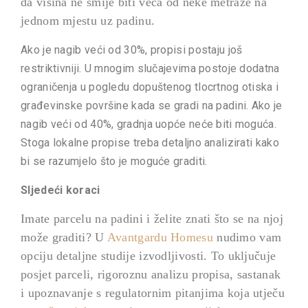
da visina ne smije biti veća od neke metraže na
jednom mjestu uz padinu.
Ako je nagib veći od 30%, propisi postaju još
restriktivniji. U mnogim slučajevima postoje dodatna
ograničenja u pogledu dopuštenog tlocrtnog otiska i
građevinske površine kada se gradi na padini. Ako je
nagib veći od 40%, gradnja uopće neće biti moguća.
Stoga lokalne propise treba detaljno analizirati kako
bi se razumjelo što je moguće graditi.
Sljedeći koraci
Imate parcelu na padini i želite znati što se na njoj
može graditi? U
Avantgardu Homesu
nudimo vam
opciju detaljne studije izvodljivosti. To uključuje
posjet parceli, rigoroznu analizu propisa, sastanak
i upoznavanje s regulatornim pitanjima koja utječu