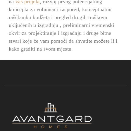
na
vaš projekt
, razvoj prvog potencijalnog
koncepta za volumen i raspored, konceptualnu
raščlambu budžeta i pregled drugih troškova
uključenih u izgradnju , preliminarni vremenski
okvir za projektiranje i izgradnju i druge bitne
stvari koje će vam pomoći da shvatite možete li i
kako graditi na svom mjestu.