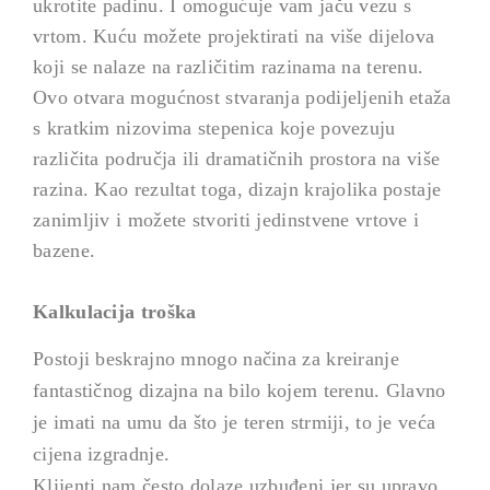
ukrotite padinu. I omogućuje vam jaču vezu s
vrtom. Kuću možete projektirati na više dijelova
koji se nalaze na različitim razinama na terenu.
Ovo otvara mogućnost stvaranja podijeljenih etaža
s kratkim nizovima stepenica koje povezuju
različita područja ili dramatičnih prostora na više
razina. Kao rezultat toga, dizajn krajolika postaje
zanimljiv i možete stvoriti jedinstvene vrtove i
bazene.
Kalkulacija troška
Postoji beskrajno mnogo načina za
kreiranje
fantastičnog dizajna na bilo kojem terenu. Glavno
je imati na umu da što je teren strmiji, to je veća
cijena izgradnje.
Klijenti nam često dolaze uzbuđeni jer su upravo