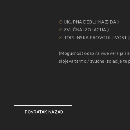
☉
UKUPNA DEBLJINA ZIDA 》
☉
ZVUČNA IZOLACIJA 》 
☉
TOPLINSKA PROVODLJIVOST 》
(Mogućnost odabira više verzija sis
slojeva termo / zvučne izolacije te
m
POVRATAK NAZAD