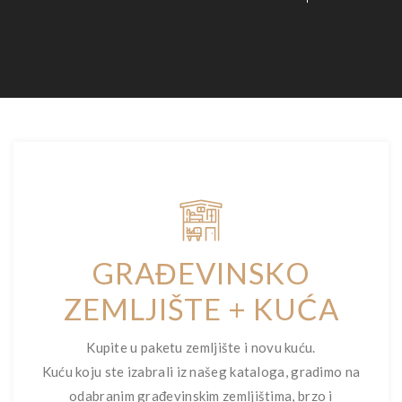
GRAĐEVINSKO
ZEMLJIŠTE + KUĆA
Kupite u paketu zemljište i novu kuću.
Kuću koju ste izabrali iz našeg kataloga, gradimo na
odabranim građevinskim zemljištima, brzo i