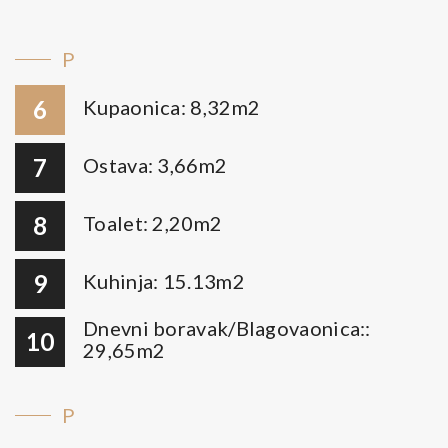
P
6
Kupaonica: 8,32m2
7
Ostava: 3,66m2
8
Toalet: 2,20m2
9
Kuhinja: 15.13m2
Dnevni boravak/Blagovaonica::
10
29,65m2
P