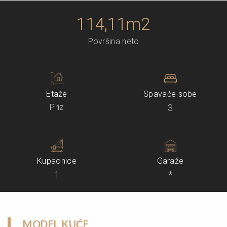
114,11m2
Površina neto
Etaže
Spavaće sobe
Priz
3
Kupaonice
Garaže
1
*
MODEL KUĆE