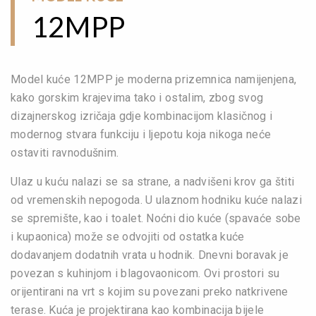
12MPP
Model kuće 12MPP je moderna prizemnica namijenjena,
kako gorskim krajevima tako i ostalim, zbog svog
dizajnerskog izričaja gdje kombinacijom klasičnog i
modernog stvara funkciju i ljepotu koja nikoga neće
ostaviti ravnodušnim.
Ulaz u kuću nalazi se sa strane, a nadvišeni krov ga štiti
od vremenskih nepogoda. U ulaznom hodniku kuće nalazi
se spremište, kao i toalet. Noćni dio kuće (spavaće sobe
i kupaonica) može se odvojiti od ostatka kuće
dodavanjem dodatnih vrata u hodnik. Dnevni boravak je
povezan s kuhinjom i blagovaonicom. Ovi prostori su
orijentirani na vrt s kojim su povezani preko natkrivene
terase. Kuća je projektirana kao kombinacija bijele