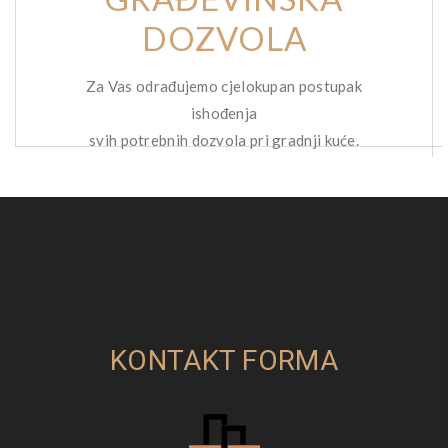
DOZVOLA
Za Vas odrađujemo cjelokupan postupak
ishođenja
svih potrebnih dozvola pri gradnji kuće.
KONTAKT FORMA