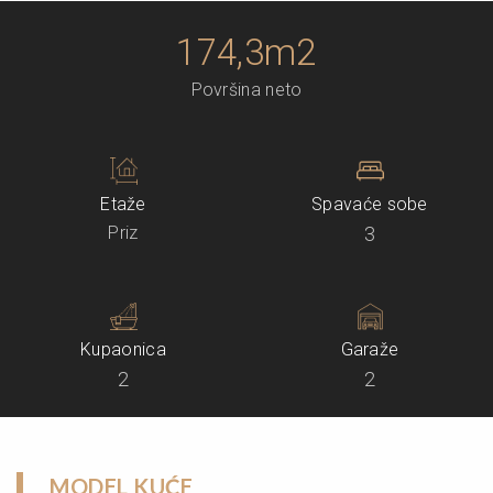
174,3m2
Površina neto
Etaže
Spavaće sobe
Priz
3
Kupaonica
Garaže
2
2
MODEL KUĆE