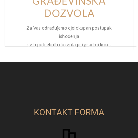
GRAĐEVINSKA
DOZVOLA
Za Vas odrađujemo cjelokupan postupak
ishođenja
svih potrebnih dozvola pri gradnji kuće.
KONTAKT FORMA