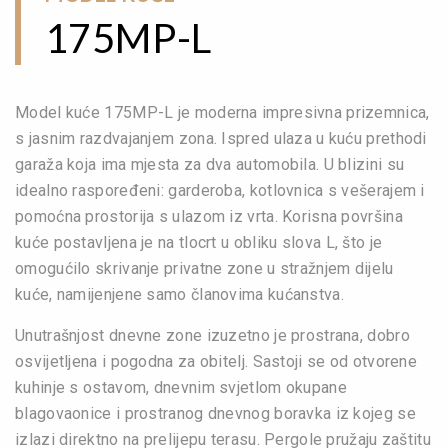
175MP-L
Model kuće 175MP-L je moderna impresivna prizemnica,
s jasnim razdvajanjem zona. Ispred ulaza u kuću prethodi
garaža koja ima mjesta za dva automobila. U blizini su
idealno raspoređeni: garderoba, kotlovnica s vešerajem i
pomoćna prostorija s ulazom iz vrta. Korisna površina
kuće postavljena je na tlocrt u obliku slova L, što je
omogućilo skrivanje privatne zone u stražnjem dijelu
kuće, namijenjene samo članovima kućanstva.
Unutrašnjost dnevne zone izuzetno je prostrana, dobro
osvijetljena i pogodna za obitelj. Sastoji se od otvorene
kuhinje s ostavom, dnevnim svjetlom okupane
blagovaonice i prostranog dnevnog boravka iz kojeg se
izlazi direktno na prelijepu terasu. Pergole pružaju zaštitu