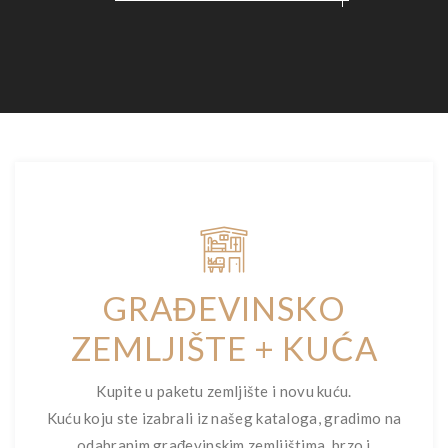
GRAĐEVINSKO
ZEMLJIŠTE + KUĆA
Kupite u paketu zemljište i novu kuću.
Kuću koju ste izabrali iz našeg kataloga, gradimo na
odabranim građevinskim zemljištima, brzo i