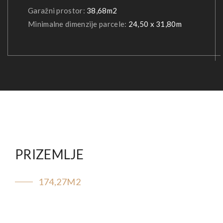
Garažni prostor:
38,68m2
Minimalne dimenzije parcele:
24,50 x 31,80m
PRIZEMLJE
174,27M2