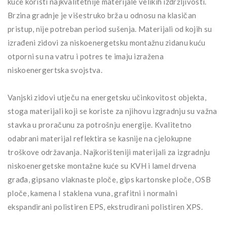
kuće koristi najkvalitetnije materijale velikih izdržljivosti.
Brzina gradnje je višestruko brža u odnosu na klasičan
pristup, nije potreban period sušenja. Materijali od kojih su
izrađeni zidovi za niskoenergetsku montažnu zidanu kuću
otporni su na vatru i potres te imaju izražena
niskoenergertska svojstva.
Vanjski zidovi utječu na energetsku učinkovitost objekta,
stoga materijali koji se koriste za njihovu izgradnju su važna
stavka u proračunu za potrošnju energije. Kvalitetno
odabrani materijal reflektira se kasnije na cjelokupne
troškove održavanja. Najkorišteniji materijali za izgradnju
niskoenergetske montažne kuće su KVH i lamel drvena
građa, gipsano vlaknaste ploče, gips kartonske ploče, OSB
ploče, kamena I staklena vuna, grafitni i normalni
ekspandirani polistiren EPS, ekstrudirani polistiren XPS.