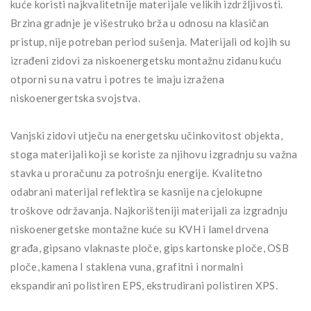
kuće koristi najkvalitetnije materijale velikih izdržljivosti.
Brzina gradnje je višestruko brža u odnosu na klasičan
pristup, nije potreban period sušenja. Materijali od kojih su
izrađeni zidovi za niskoenergetsku montažnu zidanu kuću
otporni su na vatru i potres te imaju izražena
niskoenergertska svojstva.
Vanjski zidovi utječu na energetsku učinkovitost objekta,
stoga materijali koji se koriste za njihovu izgradnju su važna
stavka u proračunu za potrošnju energije. Kvalitetno
odabrani materijal reflektira se kasnije na cjelokupne
troškove održavanja. Najkorišteniji materijali za izgradnju
niskoenergetske montažne kuće su KVH i lamel drvena
građa, gipsano vlaknaste ploče, gips kartonske ploče, OSB
ploče, kamena I staklena vuna, grafitni i normalni
ekspandirani polistiren EPS, ekstrudirani polistiren XPS.