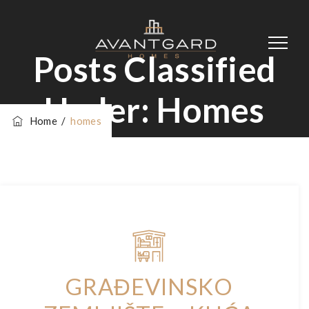
Posts Classified
Under:
Homes
Home
/
homes
GRAĐEVINSKO